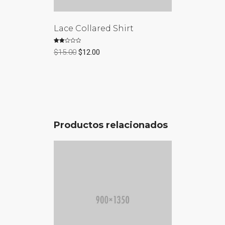
Lace Collared Shirt
Valorado
$
15.00
$
12.00
con
2.00
de 5
Productos relacionados