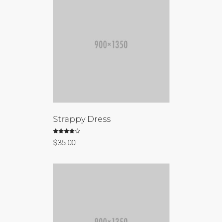
Strappy Dress
Valorado
$
35.00
con
4.00
de 5