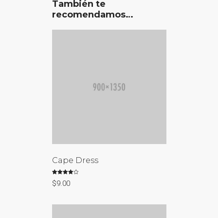
También te
recomendamos…
Cape Dress
Valorado
$
9.00
con
4.00
de 5