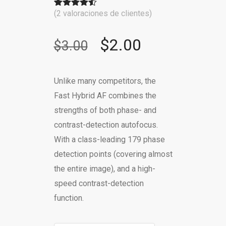
(
2
valoraciones de clientes)
Valorado
2
con
4.50
de 5 en
base a
$
2.00
$
3.00
valoraciones
de
clientes
Unlike many competitors, the
Fast Hybrid AF combines the
strengths of both phase- and
contrast-detection autofocus.
With a class-leading 179 phase
detection points (covering almost
the entire image), and a high-
speed contrast-detection
function.