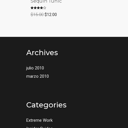
Sequin Tunic
Valorado
$
15.00
$
12.00
con
4.00
de 5
Archives
julio 2010
marzo 2010
Categories
Extreme Work