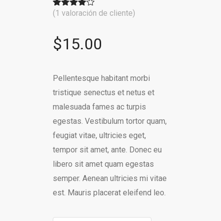
(
1
valoración de cliente)
Valorado
1
con
4.00
de 5 en
base a
$
15.00
valoración
de un
cliente
Pellentesque habitant morbi
tristique senectus et netus et
malesuada fames ac turpis
egestas. Vestibulum tortor quam,
feugiat vitae, ultricies eget,
tempor sit amet, ante. Donec eu
libero sit amet quam egestas
semper. Aenean ultricies mi vitae
est. Mauris placerat eleifend leo.