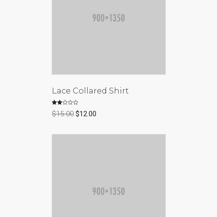
Lace Collared Shirt
Valorado
$
15.00
$
12.00
con
2.00
de 5