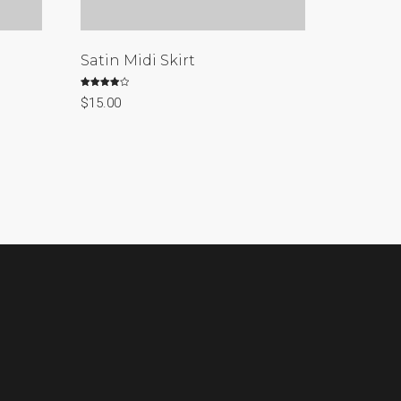
Satin Midi Skirt
Valorado
$
15.00
con
4.00
de 5