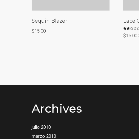
Sequin Blazer
Lace C
$
15.00
Valorado
$
15.00
con
2.00
de 5
Archives
julio 2010
marzo 2010