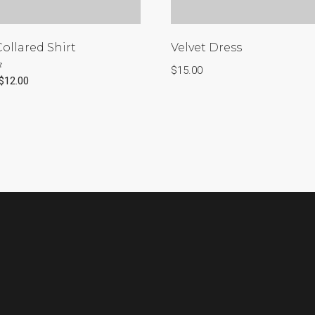
ollared Shirt
Velvet Dress
$
15.00
$
12.00