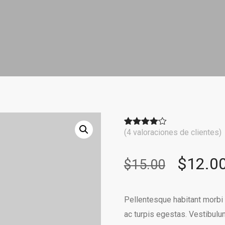
(
4
valoraciones de clientes)
Valorado
4
con
4.00
de 5 en
base a
$
12.0
$
15.00
valoraciones
de
clientes
Pellentesque habitant morbi
ac turpis egestas. Vestibulum