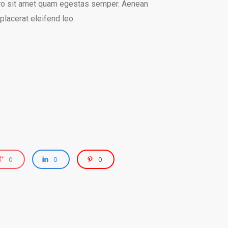
bero sit amet quam egestas semper. Aenean
 placerat eleifend leo.
0
0
0